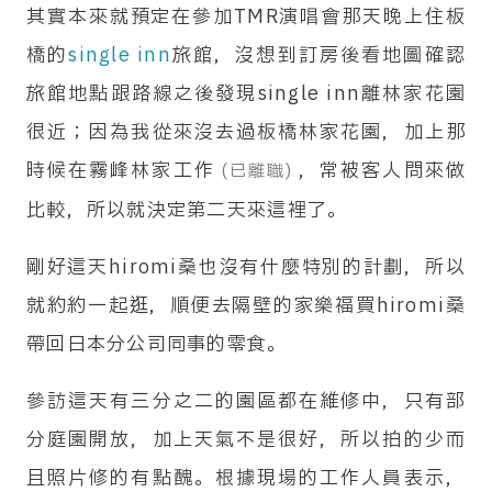
其實本來就預定在參加TMR演唱會那天晚上住板
的解說內容。我從第一次去日本就是自由行，因為
橋的
single inn
旅館，沒想到訂房後看地圖確認
經濟狀況不太好從來沒參團出國過；後來雖然拿到
旅館地點跟路線之後發現single inn離林家花園
日文的領隊導遊證，在旅行社工作後也完全沒機會
很近；因為我從來沒去過板橋林家花園，加上那
處理海外團的事務，所以我只知道台灣好像就是一
時候在霧峰林家工作
，常被客人問來做
(已離職)
人包下領跟導的工作這樣。我們這團的翻譯大姊可
比較，所以就決定第二天來這裡了。
能是在日本待太久了，對於金門大小事以及相關的
歷史淵源並不是很了解，相比之下我這個在台灣廢
剛好這天hiromi桑也沒有什麼特別的計劃，所以
了近四十年的廢材來說反而變成了各種溝通的橋
就約約一起逛，順便去隔壁的家樂福買hiromi桑
梁…。
帶回日本分公司同事的零食。
參訪這天有三分之二的園區都在維修中，只有部
分庭園開放，加上天氣不是很好，所以拍的少而
且照片修的有點醜。根據現場的工作人員表示，