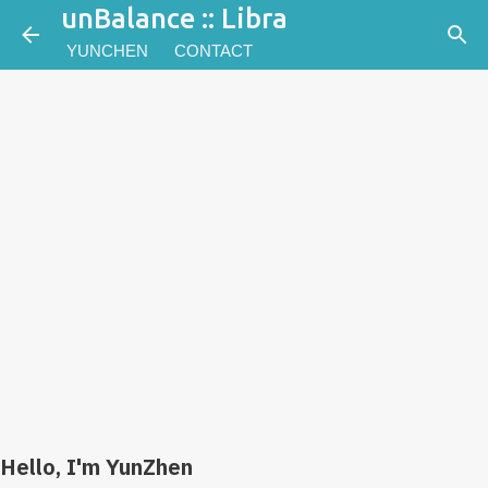
unBalance :: Libra
跳到主要內容
YUNCHEN
CONTACT
Hello, I'm YunZhen