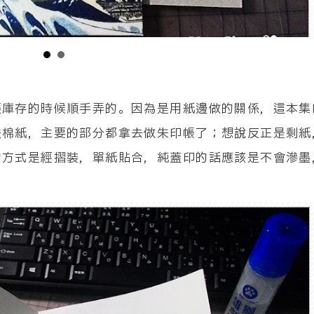
張庫存的時候順手弄的。因為是用紙邊做的關係，這本集
法棉紙，主要的部分都拿去做朱印帳了；想說反正是剩紙
的方式是經摺裝，單紙貼合，純蓋印的話應該是不會滲墨