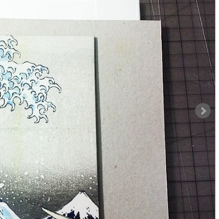
遊團的結構來說，會有隨車領隊跟翻譯導遊兩位領團，隨車領
跟當地導遊接洽然後跟團員解釋當地導遊的解說內容。我從第
來沒參團出國過；後來雖然拿到日文的領隊導遊證，在旅行社
只知道台灣好像就是一人包下領跟導的工作這樣。我們這團的
事以及相關的歷史淵源並不是很了解，相比之下我這個在台灣
橋梁…。