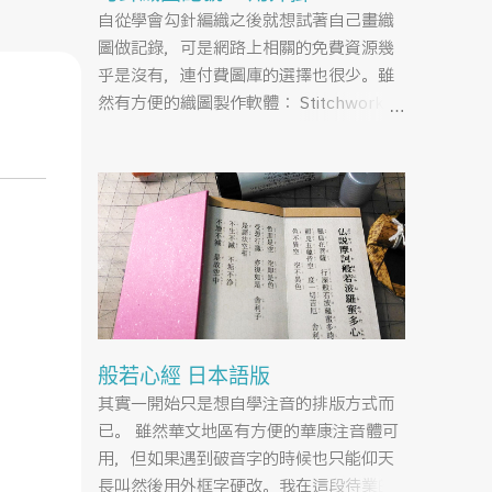
自從學會勾針編織之後就想試著自己畫織
圖做記錄，可是網路上相關的免費資源幾
乎是沒有，連付費圖庫的選擇也很少。雖
然有方便的織圖製作軟體： Stitchworks
Software ，但還要安裝浪費硬碟空間跟軟
體操作學習的時間，相較之下不如自己來
做一組Illustrator的圖示對我來說還比較
因為思路異
快。
外元旦
上，但目前
！是
出早
般若心經 日本語版
招待
其實一開始只是想自學注音的排版方式而
雀餅
已。 雖然華文地區有方便的華康注音體可
用，但如果遇到破音字的時候也只能仰天
這趟行
長叫然後用外框字硬改。我在這段待業的