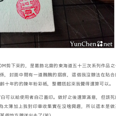
展DM剪下來的，是葛飾北齋的東海道五十三次系列作品之
關係，封面中間有一道醜醜的摺痕，這個我沒辦法在貼合
紙齡十年的的陳年粉彩紙，整體搭起來我覺得還算可以。
留白可以給使用者自己蓋印。做好之後還算滿意，但該死
本因為太薄加上我對印章收集實在沒啥興趣，所以這本是做
某個地方贈送出去了(笑)。