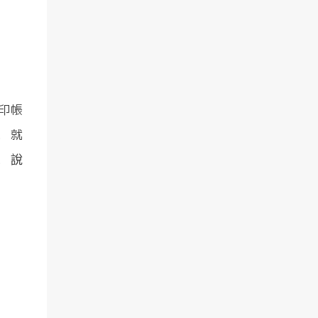
搜尋一下的話應該就可以找到相關的介紹
文章存檔吧？
印帳
，就
，說