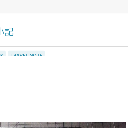
小記
以死在22世紀。對中日韓及東亞傳統藝術文化及歷史有濃厚的興趣，
LK
TRAVEL NOTE
繩出發到金門的包機行程的旅遊機會，在金門跨年，一人在
無任何背景一個人跑到琉球討生活。平面設計相關經驗雖然有20年以
去金門但總算也是台灣的國境之內，所以二話不說就報名衝了
以及沖繩縣立圖書館的修書志工。
的慶祝活動還是隨日本本島一樣以新曆年為主，加上這團是晚
程只有兩天，所以據說銷售狀況並不太好，但我參加的是媒體
間不好什麼的對我來說完全不是問題，能讓我回台灣買幾包孔
外的我是整團唯一的台灣人，因為這樣特殊的身分，讓我在