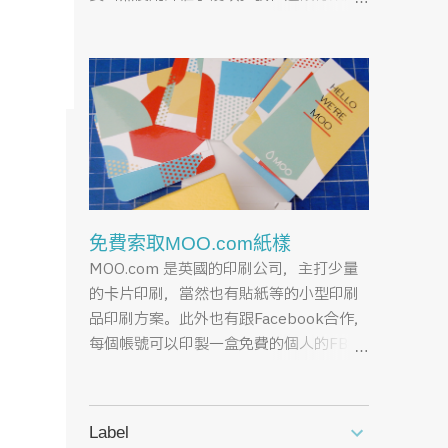
隊就
時間學了不少有趣的東西以及設計軟體的
進階使用，這就是其中之一。 會選擇心經
一次
也只是因為心經長度剛好，加上打注音字
工作
對我來說比較麻煩，而且想藉著這個契機
翻譯
來練一下日文的正確音讀，還有每次去寺
廟看善書櫃上的流通物總覺得俗氣的可
廢了
以，就算想弄本心經放書桌想偶爾唸一下
求平安，也會因為善書的排版實在太復古
而不想拿回來收，基於以上各種理由，所
免費索取MOO.com紙樣
以興起自己做心經的念頭。 如今心經已經
MOO.com 是英國的印刷公司，主打少量
做好了，想了一陣子，這檔案與其放在電
的卡片印刷，當然也有貼紙等的小型印刷
腦裡等著風化，不如就乾脆放出來贈送
品印刷方案。此外也有跟Facebook合作，
吧！希望這樣也可以累積點助印的功德，
每個帳號可以印製一盒免費的個人的FB名
好讓我這輕熟年廢柴轉職順利，可以脫離
片卡，我第一次知道 MOO.com 就是這樣
靠存款過活的日子。此外，雖然這是自由
來的，因為我的免費FB名片扣打用掉了，
下載作品，但希望各位轉貼分享時可以順
而且聯名贈送活動也早就結束，所以沒辦
便標註一下敝站的著作權資訊，萬分感
Label
法寫介紹文騙流量 (X) ，不過稍微在網路
謝！