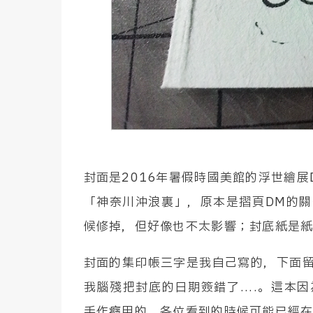
封面是2016年暑假時國美館的浮世繪
「神奈川沖浪裏」，原本是摺頁DM的
候修掉，但好像也不太影響；封底紙是
封面的集印帳三字是我自己寫的，下面
我腦殘把封底的日期簽錯了....。這
手作癮用的，各位看到的時候可能已經在