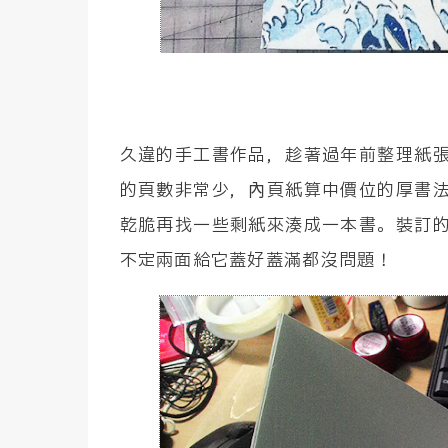
久違的手工書作品，趁著過年前整理紙
的頁數非常少，內頁紙算中價位的厚書
乾脆再找一些剩紙來湊成一本書。裝訂
不定兩面給它蓋好蓋滿都沒問題！