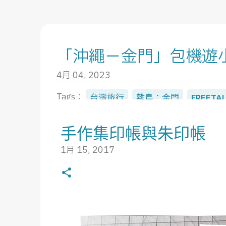
「沖繩－金門」包機遊
Hello, I'm YunZhen
4月 04, 2023
不打狗的打狗人，生在20世紀，活在21世紀，希望可
Tags：
台灣旅行
離島：金門
FREETA
於常人又有類敏感體質，總是遠離人群帶著相機獨旅。
翟山：地雷展示館 工作單位提供了一個從沖
天生貓奴，但只養過一隻貓。在充滿疑惑的不惑之年，
手作集印帳與朱印帳
希望能留在旅遊業界。
沒事幹，也因為疫情很久沒回台灣，雖然是
1月 15, 2017
目前利用業餘時間參加那霸觀光協會的觀光導覽志工，
說沖繩傳統上雖然也有過舊曆新年，但大多
回，行程上是四天三夜，但實際上的觀光行
NEW POST
採線團，一路下來幾乎沒花什麼錢，所以時
0
乾吃就很滿意了。 媒體團只有一台車，沒意