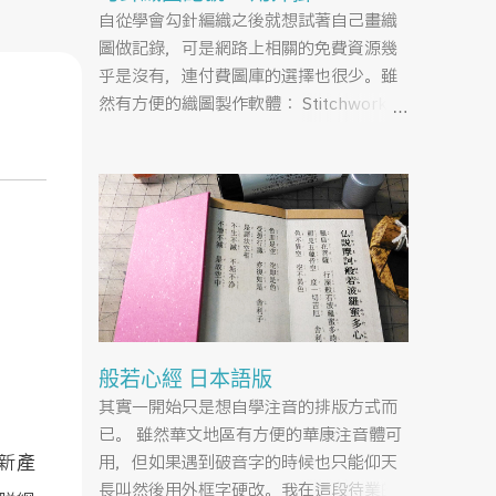
自從學會勾針編織之後就想試著自己畫織
圖做記錄，可是網路上相關的免費資源幾
乎是沒有，連付費圖庫的選擇也很少。雖
然有方便的織圖製作軟體： Stitchworks
Software ，但還要安裝浪費硬碟空間跟軟
體操作學習的時間，相較之下不如自己來
做一組Illustrator的圖示對我來說還比較
因為思路異
快。
外元旦
上，但目前
！是
出早
般若心經 日本語版
招待
其實一開始只是想自學注音的排版方式而
雀餅
已。 雖然華文地區有方便的華康注音體可
新產
用，但如果遇到破音字的時候也只能仰天
這趟行
長叫然後用外框字硬改。我在這段待業的