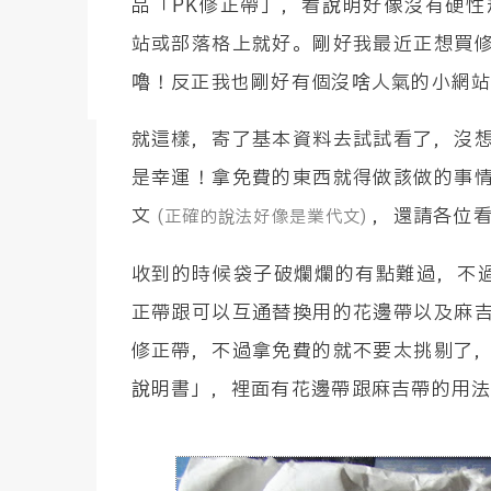
品「PK修正帶」，看說明好像沒有硬
程又有更加特殊的體驗。照日本人出海外旅
站或部落格上就好。剛好我最近正想買
是負責發放用品點名之類的，翻譯導遊就是
嚕！反正我也剛好有個沒啥人氣的小網站跟
去日本就是自由行，因為經濟狀況不太好從
後也完全沒機會處理海外團的事務，所以我
就這樣，寄了基本資料去試試看了，沒
大姊可能是在日本待太久了，對於金門大小
是幸運！拿免費的東西就得做該做的事
近四十年的廢材來說反而變成了各種溝通的
文
，還請各位
(正確的說法好像是業代文)
收到的時候袋子破爛爛的有點難過，不
正帶跟可以互通替換用的花邊帶以及麻
修正帶，不過拿免費的就不要太挑剔了
說明書」，裡面有花邊帶跟麻吉帶的用法，