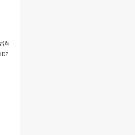
居然
D?