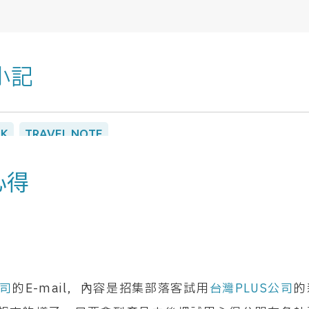
小記
以死在22世紀。對中日韓及東亞傳統藝術文化及歷史有濃厚的興趣，
LK
TRAVEL NOTE
繩出發到金門的包機行程的旅遊機會，在金門跨年，一人在
無任何背景一個人跑到琉球討生活。平面設計相關經驗雖然有20年以
心得
去金門但總算也是台灣的國境之內，所以二話不說就報名衝了
以及沖繩縣立圖書館的修書志工。
的慶祝活動還是隨日本本島一樣以新曆年為主，加上這團是晚
程只有兩天，所以據說銷售狀況並不太好，但我參加的是媒體
間不好什麼的對我來說完全不是問題，能讓我回台灣買幾包孔
公司
的E-mail，內容是招集部落客試用
台灣PLUS公司
的
外的我是整團唯一的台灣人，因為這樣特殊的身分，讓我在