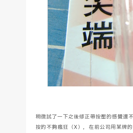
稍微試了一下之後修正帶按壓的感覺還
按的不夠瘋狂（X），在前公司用某牌