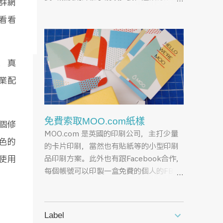
群網
隊就
時間學了不少有趣的東西以及設計軟體的
看看
進階使用，這就是其中之一。 會選擇心經
一次
也只是因為心經長度剛好，加上打注音字
工作
對我來說比較麻煩，而且想藉著這個契機
翻譯
來練一下日文的正確音讀，還有每次去寺
，真
廟看善書櫃上的流通物總覺得俗氣的可
廢了
業配
以，就算想弄本心經放書桌想偶爾唸一下
求平安，也會因為善書的排版實在太復古
而不想拿回來收，基於以上各種理由，所
免費索取MOO.com紙樣
以興起自己做心經的念頭。 如今心經已經
個修
MOO.com 是英國的印刷公司，主打少量
做好了，想了一陣子，這檔案與其放在電
色的
的卡片印刷，當然也有貼紙等的小型印刷
腦裡等著風化，不如就乾脆放出來贈送
品印刷方案。此外也有跟Facebook合作，
使用
吧！希望這樣也可以累積點助印的功德，
每個帳號可以印製一盒免費的個人的FB名
好讓我這輕熟年廢柴轉職順利，可以脫離
片卡，我第一次知道 MOO.com 就是這樣
靠存款過活的日子。此外，雖然這是自由
來的，因為我的免費FB名片扣打用掉了，
下載作品，但希望各位轉貼分享時可以順
而且聯名贈送活動也早就結束，所以沒辦
便標註一下敝站的著作權資訊，萬分感
Label
法寫介紹文騙流量 (X) ，不過稍微在網路
謝！