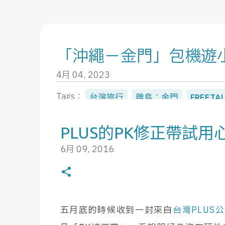
「沖繩－金門」包機遊
Hello, I'm YunZhen
4月 04, 2023
不打狗的打狗人，生在20世紀，活在21世紀，希望可
Tags：
台灣旅行
離島：金門
FREETA
於常人又有類敏感體質，總是遠離人群帶著相機獨旅。
翟山：地雷展示館 工作單位提供了一個從沖
天生貓奴，但只養過一隻貓。在充滿疑惑的不惑之年，
PLUS的PK修正帶試用
希望能留在旅遊業界。
沒事幹，也因為疫情很久沒回台灣，雖然是
6月 09, 2016
目前利用業餘時間參加那霸觀光協會的觀光導覽志工，
說沖繩傳統上雖然也有過舊曆新年，但大多
回，行程上是四天三夜，但實際上的觀光行
NEW POST
採線團，一路下來幾乎沒花什麼錢，所以時
五月底的時候收到一封來自
台灣PLUS
0
乾吃就很滿意了。 媒體團只有一台車，沒意