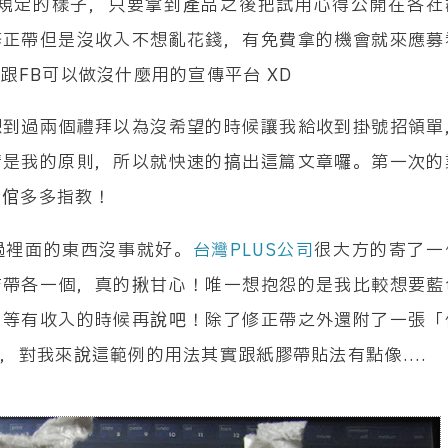
性規定的樣子，只要拿到產品之後把試用心得公開在各社
遊團的結構來說，會有隨車領隊跟翻譯導遊兩位領團，隨車領
修正帶但是沒收入不想亂花錢，有免費拿的機會就來應募
跟當地導遊接洽然後跟團員解釋當地導遊的解說內容。我從第
FB可以做沒什麼用的宣傳平台 XD
來沒參團出國過；後來雖然拿到日文的領隊導遊證，在旅行社
只知道台灣好像就是一人包下領跟導的工作這樣。我們這團的
想到過兩個禮拜以為沒希望的時候讓我給收到掛號招領單
事以及相關的歷史淵源並不是很了解，相比之下我這個在台灣
情是我的原則，所以就快速的搞出這篇文章囉。第一次的
橋梁…。
看倌多多指教！
過裡面的東西沒事就好。
台灣PLUS公司
很大方的寄了一
吉帶各一個，真的揪甘心！唯一想抱怨的是我比較想要藍
，等有收入的時候再說吧！除了修正帶之外還附了一張「
對我來說這範例的用法其實跟紙膠帶貼法有點像....