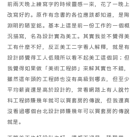
前兩天晚上練寫字的時候靈感一來，花了一晚上
的解說內容。我從第一次去日本就是自由行，因為
改寫好的。原作有念書的各位應該都知道，是陶
經濟狀況不太好從來沒參團出國過；後來雖然拿到
淵明的陋室銘。基本上這是前一份工作的一個概
日文的領隊導遊證，在旅行社工作後也完全沒機會
況描寫，名為設計實為美工。其實我並不覺得美
處理海外團的事務，所以我只知道台灣好像就是一
工有什麼不好，反正美工二字看人解釋，就是有
人包下領跟導的工作這樣。我們這團的翻譯大姊可
設計師覺得工人低賤所以看不起美工這個詞；但
能是在日本待太久了，對於金門大小事以及相關的
我覺得如果做「美術工程師」來解其實也不錯，
歷史淵源並不是很了解，相比之下我這個在台灣廢
雖然這年頭的工程師也沒有高級到哪去，但至少
了近四十年的廢材來說反而變成了各種溝通的橋
平均薪資還是高於設計的，常看網路上有人說竹
梁…。
科工程師賺幾年就可以買套房的傳說，但我還真
沒看過哪個台北設計師賺幾年可以買套房的傳說
就是。