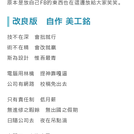
原本是放自己FB的東西也在這邊放給大家笑笑。
改良版 自作 美工銘
技不在深 會批就行
術不在精 會改就贏
斯為設計 惟吾最青
電腦用林檎 提神靠嘎逼
公司有網路 校稿免出去
只有責任制 低月薪
無進修之暇餘 無出國之假期
日隨公司去 夜在吊點滴