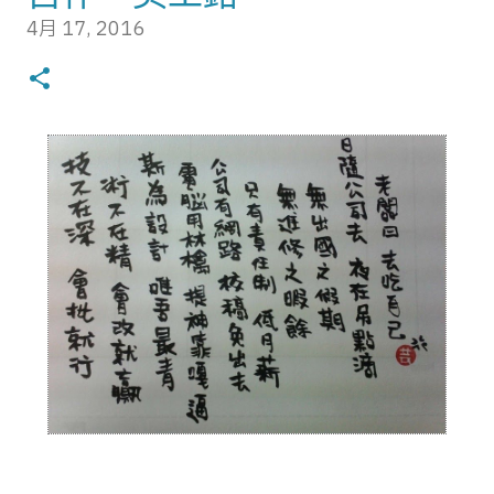
說就報名衝了！是說沖繩傳統上雖然也有過舊曆新
4月 17, 2016
0
年，但大多的慶祝活動還是隨日本本島一樣以新曆
年為主，加上這團是晚出早回，行程上是四天三
夜，但實際上的觀光行程只有兩天，所以據說銷售
狀況並不太好，但我參加的是媒體招待採線團，一
路下來幾乎沒花什麼錢，所以時間不好什麼的對我
來說完全不是問題，能讓我回台灣買幾包孔雀餅乾
吃就很滿意了。 媒體團只有一台車，沒意外的我是
整團唯一的台灣人，因為這樣特殊的身分，讓我在
這趟行程又有更加特殊的體驗。照日本人出海外旅
遊團的結構來說，會有隨車領隊跟翻譯導遊兩位領
團，隨車領隊就是負責發放用品點名之類的，翻譯
導遊就是跟當地導遊接洽然後跟團員解釋當地導遊