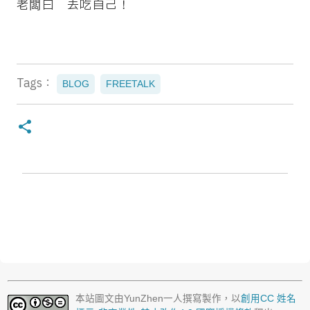
老闆曰 去吃自己！
Tags：
BLOG
FREETALK
留
言
本站圖文由
YunZhen
一人撰寫製作，以
創用CC 姓名