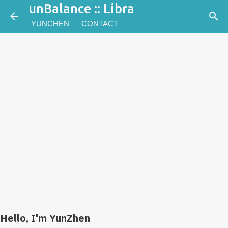
unBalance :: Libra
跳到主要內容
YUNCHEN
CONTACT
Hello, I'm YunZhen