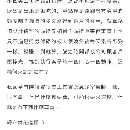
不管美工也好設計也好，這都不過是一種職業，
既然是出來討飯吃的，重點還是錢跟對方尊重的
態度吧？錢賺的少又沒得到客戶的尊重，就算給
個設計總監的頭銜又如何？頭銜厲害但事實上也
只不過是勞勞碌碌的被人使喚然後每天累得跟狗
一樣，錢賺不到就算，腦力時間都被公司跟客戶
壓榨光，搞到執行案子時一個口令一個動作，這
樣何來設計之有？
我甚至有時候覺得美工其實跟急診室醫師一樣，
很基層，但是什麼都要會，可能也要求速度，但
就是得不到什麼尊重....
總之就是這樣 :)