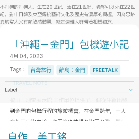
不打狗的打狗人，生在20世紀，活在21世紀，希望可以死在22世
紀。對中日韓及東亞傳統藝術文化及歷史有濃厚的興趣，因為思路
異於常人又有類敏感體質，總是遠離人群帶著相機獨旅。
天生貓奴，但只養過一隻貓。在充滿疑惑的不惑之年，無任何背景
「沖繩－金門」包機遊小記
一個人跑到琉球討生活。平面設計相關經驗雖然有20年以上，但目
前希望能留在旅遊業界。
4月 04, 2023
目前利用業餘時間參加那霸觀光協會的觀光導覽志工，以及沖繩縣
立圖書館的修書志工。
Tags：
台灣旅行
離島：金門
FREETALK
TRAVEL NOTE
NEW POST
Label
翟山：地雷展示館 工作單位提供了一個從沖繩出發
到金門的包機行程的旅遊機會，在金門跨年，一人
在外元旦沒事幹，也因為疫情很久沒回台灣，雖然
是去金門但總算也是台灣的國境之內，所以二話不
自作 美工銘