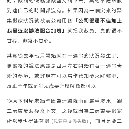
的；該請的假就應該堅持請下去，真的不應該做
到連自己的時間都沒有。結果因為一個突來的緊
集搬家狀況就被前公司用個
「公司營運不佳加上
我最近沒辦法配合加班」
就把我裁員，真的很不
甘心，非常不甘心。
其實從去年七月開始就有一連串的狀況發生了，
更嚴格的說法應該是四月左右開始有著一連串奇
妙的夢境，或許現在可以當作預知夢來解釋吧，
反正羊年就是犯太歲要怎麼解釋都可以。
從原本租屋處牆壁因為連續降雨而嚴重滲水，跟
二房東反映後沒下文，之後就因為二房東要搬家
所以我也得跟著搬
，而且是要二
(我猜是交涉失敗)