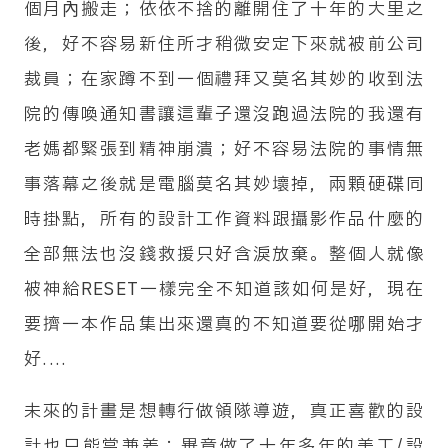
個月內搬走；依依不捨的離開住了十年的大里之
後，好不容易新住所才稍微安定下來就被前公司
裁員；在家蹲不到一個禮拜又莫名其妙的收到法
院的傳喚通知書讓這輩子還沒跑過法院的我還有
老媽都緊張到精神崩潰；好不容易法院的事情無
事落幕之後就是電腦莫名其妙壞掉，兩顆硬碟同
時掛點，所有的設計工作資料跟攝影作品什麼的
全部無法也沒錢救援只好含淚放棄。整個人就像
被神給RESET一樣完全不知道該如何是好，現在
要擠一本作品集出來還真的不知道要從哪開始才
好....
未來的計畫是想轉行做領隊導遊，真正喜歡的設
計也只能當兼差；畢竟做了十年多年的美工/設