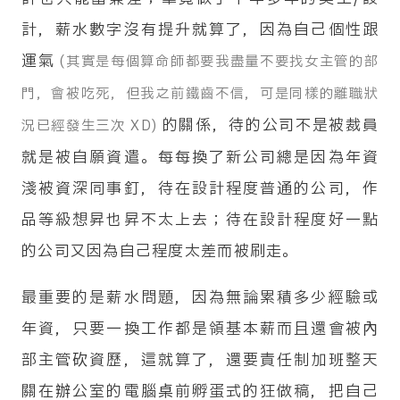
計，薪水數字沒有提升就算了，因為自己個性跟
運氣
(其實是每個算命師都要我盡量不要找女主管的部
門，會被吃死，但我之前鐵齒不信，可是同樣的離職狀
的關係，待的公司不是被裁員
況已經發生三次 XD)
就是被自願資遣。每每換了新公司總是因為年資
淺被資深同事釘，待在設計程度普通的公司，作
品等級想昇也昇不太上去；待在設計程度好一點
的公司又因為自己程度太差而被刷走。
最重要的是薪水問題，因為無論累積多少經驗或
年資，只要一換工作都是領基本薪而且還會被內
部主管砍資歷，這就算了，還要責任制加班整天
關在辦公室的電腦桌前孵蛋式的狂做稿，把自己