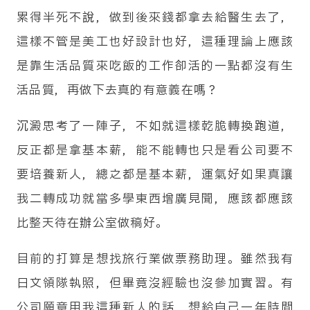
累得半死不說，做到後來錢都拿去給醫生去了，
這樣不管是美工也好設計也好，這種理論上應該
是靠生活品質來吃飯的工作卻活的一點都沒有生
活品質，再做下去真的有意義在嗎？
沉澱思考了一陣子，不如就這樣乾脆轉換跑道，
反正都是拿基本薪，能不能轉也只是看公司要不
要培養新人，總之都是基本薪，運氣好如果真讓
我二轉成功就當多學東西增廣見聞，應該都應該
比整天待在辦公室做稿好。
目前的打算是想找旅行業做票務助理。雖然我有
日文領隊執照，但畢竟沒經驗也沒參加實習。有
公司願意用我這種新人的話，想給自己一年時間