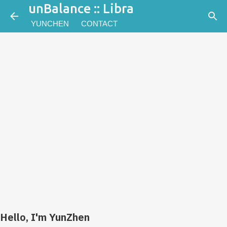
unBalance :: Libra
跳到主要內容
YUNCHEN
CONTACT
Hello, I'm YunZhen