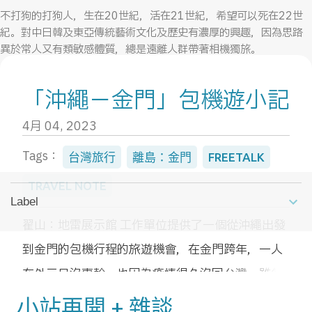
不打狗的打狗人，生在20世紀，活在21世紀，希望可以死在22世
紀。對中日韓及東亞傳統藝術文化及歷史有濃厚的興趣，因為思路
異於常人又有類敏感體質，總是遠離人群帶著相機獨旅。
天生貓奴，但只養過一隻貓。在充滿疑惑的不惑之年，無任何背景
「沖繩－金門」包機遊小記
一個人跑到琉球討生活。平面設計相關經驗雖然有20年以上，但目
前希望能留在旅遊業界。
4月 04, 2023
目前利用業餘時間參加那霸觀光協會的觀光導覽志工，以及沖繩縣
立圖書館的修書志工。
Tags：
台灣旅行
離島：金門
FREETALK
TRAVEL NOTE
NEW POST
Label
翟山：地雷展示館 工作單位提供了一個從沖繩出發
到金門的包機行程的旅遊機會，在金門跨年，一人
在外元旦沒事幹，也因為疫情很久沒回台灣，雖然
是去金門但總算也是台灣的國境之內，所以二話不
小站再開 + 雜談