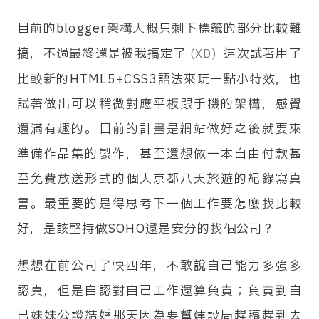
的解說內容。我從第一次去日本就是自由行，因為
目前的blogger架構大概只剩下標籤的部分比較難
經濟狀況不太好從來沒參團出國過；後來雖然拿到
搞，不過最終還是被我搞定了
這次試著用了
(XD)
日文的領隊導遊證，在旅行社工作後也完全沒機會
比較新的HTML5+CSS3語法來玩一點小特效，也
處理海外團的事務，所以我只知道台灣好像就是一
試著做出可以稍微對應平板跟手機的架構，感覺
人包下領跟導的工作這樣。我們這團的翻譯大姊可
還滿有趣的。目前的計畫是網站做好之後就要來
能是在日本待太久了，對於金門大小事以及相關的
準備作品集的製作，甚至還想做一本自由付款甚
歷史淵源並不是很了解，相比之下我這個在台灣廢
至免費放送形式的個人京都八天旅遊的紀錄寫真
了近四十年的廢材來說反而變成了各種溝通的橋
書。最重要的是得思考下一個工作要怎麼找比較
梁…。
好，是該堅持做SOHO還是安分的找個公司？
想想在前公司了快四年，不敢說自己能力多強多
認真，但是自認對自己工作還算負責；負責到自
己妹妹公證結婚那天因為要幫建設局趕稿趕到去