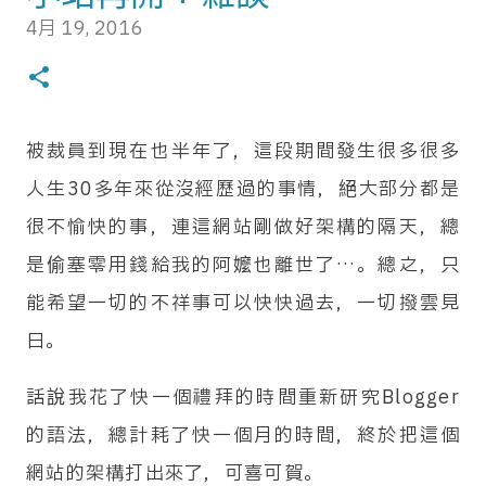
說就報名衝了！是說沖繩傳統上雖然也有過舊曆新
4月 19, 2016
0
年，但大多的慶祝活動還是隨日本本島一樣以新曆
年為主，加上這團是晚出早回，行程上是四天三
夜，但實際上的觀光行程只有兩天，所以據說銷售
被裁員到現在也半年了，這段期間發生很多很多
狀況並不太好，但我參加的是媒體招待採線團，一
人生30多年來從沒經歷過的事情，絕大部分都是
路下來幾乎沒花什麼錢，所以時間不好什麼的對我
很不愉快的事，連這網站剛做好架構的隔天，總
來說完全不是問題，能讓我回台灣買幾包孔雀餅乾
是偷塞零用錢給我的阿嬤也離世了…。總之，只
吃就很滿意了。 媒體團只有一台車，沒意外的我是
能希望一切的不祥事可以快快過去，一切撥雲見
整團唯一的台灣人，因為這樣特殊的身分，讓我在
日。
這趟行程又有更加特殊的體驗。照日本人出海外旅
遊團的結構來說，會有隨車領隊跟翻譯導遊兩位領
話說我花了快一個禮拜的時間重新研究Blogger
團，隨車領隊就是負責發放用品點名之類的，翻譯
的語法，總計耗了快一個月的時間，終於把這個
導遊就是跟當地導遊接洽然後跟團員解釋當地導遊
網站的架構打出來了，可喜可賀。